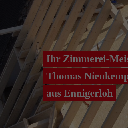
Ihr Zimmerei-Meis
Thomas Nienkemp
aus Ennigerloh