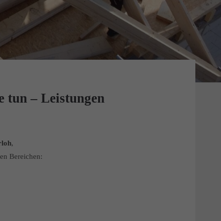
e tun – Leistungen
rloh
,
den Bereichen:
Balkone
 &
Jetzt Termin
vereinbaren