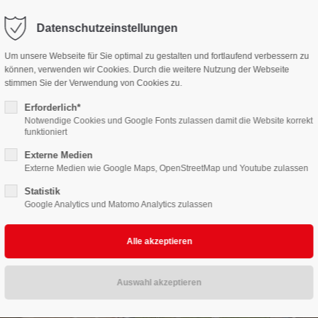
ienkemper.de
Datenschutzeinstellungen
ort
Get in touch
Um unsere Webseite für Sie optimal zu gestalten und fortlaufend verbessern zu
können, verwenden wir Cookies. Durch die weitere Nutzung der Webseite
Startseite
Leistungen
Ü
sum dolor sit amet:
Cybersteel Inc.
stimmen Sie der Verwendung von Cookies zu.
376-293 City Road, Suite 600
San Francisco, CA 94102
Erforderlich*
Notwendige Cookies und Google Fonts zulassen damit die Website korrekt
4h
funktioniert
/ 365days
Have any questions?
Externe Medien
+44 1234 567 890
Externe Medien wie Google Maps, OpenStreetMap und Youtube zulassen
Statistik
Drop us a line
Google Analytics und Matomo Analytics zulassen
info@yourdomain.com
support for our customers
ri 8:00am - 5:00pm
(GMT +1)