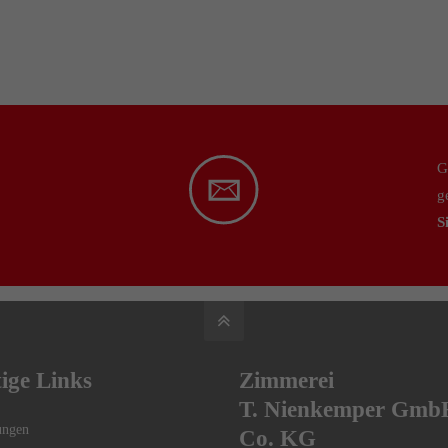
G
g
S
ige Links
Zimmerei
T. Nienkemper Gmb
ungen
Co. KG