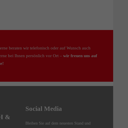
erne beraten wir telefonisch oder auf Wunsch auch
erne bei Ihnen persönlich vor Ort –
wir freuen uns auf
ie!
Social Media
H &
Bleiben Sie auf dem neuesten Stand und