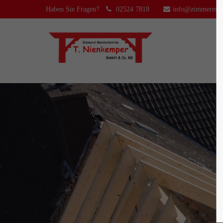
Haben Sie Fragen?
02524 7818
info@zimmerei-n
Login
Supp
Benutzername
Lorem ip
2
Passwort
We offer 
Anmelden
Mon - F
Register
|
Lost your password?