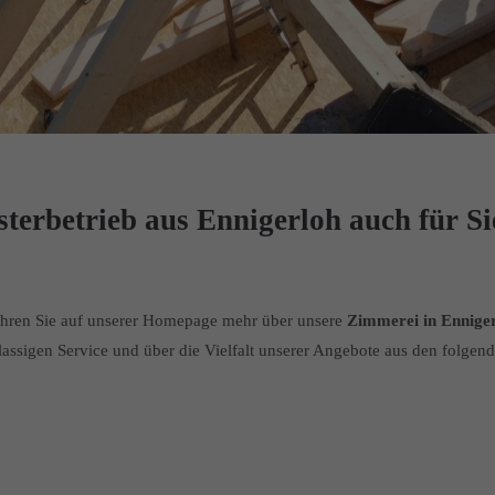
terbetrieb aus Ennigerloh auch für Si
ahren Sie auf unserer Homepage mehr über unsere
Zimmerei in Ennige
lassigen Service und über die Vielfalt unserer Angebote aus den folgen
Terrassendächer
Zäune & Tore
aus Holz & Alu
Carports, Einhausungen
Garten
Haustürvordächer