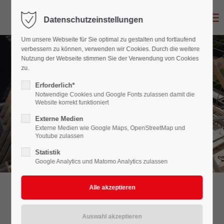
Datenschutzeinstellungen
Login
Um unsere Webseite für Sie optimal zu gestalten und fortlaufend
Benutzername
verbessern zu können, verwenden wir Cookies. Durch die weitere
Nutzung der Webseite stimmen Sie der Verwendung von Cookies
zu.
Erforderlich*
Passwort
Notwendige Cookies und Google Fonts zulassen damit die
Website korrekt funktioniert
Externe Medien
Ihr Zimmerei-Meisterbetrieb
Thomas Nienkemper
aus Ennigerloh
Externe Medien wie Google Maps, OpenStreetMap und
Youtube zulassen
Anmelden
Statistik
Google Analytics und Matomo Analytics zulassen
Register
|
Lost your password?
Support
Carports, Einhausungen,
Lorem ipsum dolor sit amet:
Haustürvordächer - original aus