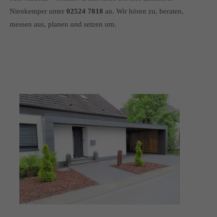
info@yourdomain.com
Nienkemper unter
02524 7818
an. Wir hören zu, beraten,
messen aus, planen und setzen um.
About us
Lorem ipsum dolor sit amet, consectetuer adipiscing elit.
Aenean commodo ligula eget dolor. Aenean massa. Cum
sociis natoque penatibus et magnis dis parturient montes,
nascetur ridiculus mus. Donec quam felis, ultricies nec.