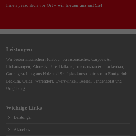
Ihnen persönlich vor Ort –
wir freuen uns auf Sie!
Leistungen
Wir bieten klassischen Holzbau, Terrassendächer, Carports &
Einhausungen, Zäune & Tore, Balkone, Innenausbau & Trockenbau,
Gartengestaltung aus Holz und Spielplatzkonstruktionen in Ennigerloh,
Beckum, Oelde, Warendorf, Everswinkel, Beelen, Sendenhorst und
Umgebung.
Wichtige Links
Leistungen
Aktuelles