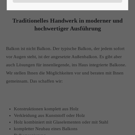
drumherum
24h
Traditionelles Handwerk in moderner und
/ 365days
hochwertiger Ausführung
We offer support for our customers
Balkon ist nicht Balkon. Der typische Balkon, der jedem sofort
Mon - Fri 8:00am - 5:00pm
(GMT +1)
vor Augen steht, ist der angesetzte Außenbalkon. Es gibt aber
auch Lösungen für innenliegende, ins Haus integrierte Balkone.
Get in touch
Wir stellen Ihnen die Möglichkeiten vor und beraten mit Ihnen
Cybersteel Inc.
gemeinsam. Das schaffen wir:
376-293 City Road, Suite 600
San Francisco, CA 94102
Konstruktionen komplett aus Holz
Have any questions?
Verkleidung aus Kunststoff oder Holz
+44 1234 567 890
Holz kombiniert mit Glaselementen oder mit Stahl
kompletter Neubau eines Balkons
Drop us a line