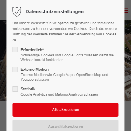
Datenschutzeinstellungen
Login
Um unsere Webseite für Sie optimal zu gestalten und fortlaufend
Benutzername
verbessern zu können, verwenden wir Cookies. Durch die weitere
Nutzung der Webseite stimmen Sie der Verwendung von Cookies
zu.
Erforderlich*
Passwort
Notwendige Cookies und Google Fonts zulassen damit die
Website korrekt funktioniert
Externe Medien
Ihr Zimmerei-Meisterbetrieb
Thomas Nienkemper
aus Ennigerloh
Externe Medien wie Google Maps, OpenStreetMap und
Youtube zulassen
Anmelden
Statistik
Google Analytics und Matomo Analytics zulassen
Register
|
Lost your password?
Support
Wir bauen Balkon in den Großräumen
Lorem ipsum dolor sit amet:
Ennigerloh und Warendorf. Und