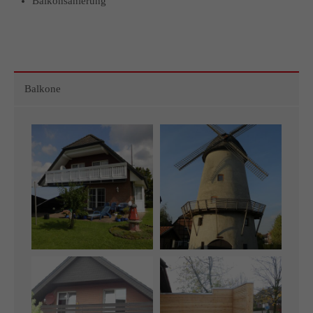
Balkonsanierung
info@yourdomain.com
About us
Lorem ipsum dolor sit amet, consectetuer adipiscing elit.
Balkone
Aenean commodo ligula eget dolor. Aenean massa. Cum
sociis natoque penatibus et magnis dis parturient montes,
nascetur ridiculus mus. Donec quam felis, ultricies nec.