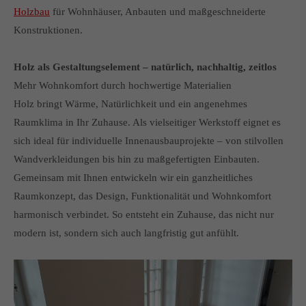
info@yourdomain.com
Holzbau
für Wohnhäuser, Anbauten und maßgeschneiderte
Konstruktionen.
About us
Holz als Gestaltungselement – natürlich, nachhaltig, zeitlos
Lorem ipsum dolor sit amet, consectetuer adipiscing elit.
Mehr Wohnkomfort durch hochwertige Materialien
Aenean commodo ligula eget dolor. Aenean massa. Cum
Holz bringt Wärme, Natürlichkeit und ein angenehmes
sociis natoque penatibus et magnis dis parturient montes,
Raumklima in Ihr Zuhause. Als vielseitiger Werkstoff eignet es
nascetur ridiculus mus. Donec quam felis, ultricies nec.
sich ideal für individuelle Innenausbauprojekte – von stilvollen
Wandverkleidungen bis hin zu maßgefertigten Einbauten.
Gemeinsam mit Ihnen entwickeln wir ein ganzheitliches
Raumkonzept, das Design, Funktionalität und Wohnkomfort
harmonisch verbindet. So entsteht ein Zuhause, das nicht nur
modern ist, sondern sich auch langfristig gut anfühlt.