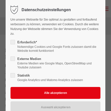
Datenschutzeinstellungen
Login
Um unsere Webseite für Sie optimal zu gestalten und fortlaufend
Benutzername
verbessern zu können, verwenden wir Cookies. Durch die weitere
Nutzung der Webseite stimmen Sie der Verwendung von Cookies
zu.
Erforderlich*
Passwort
Notwendige Cookies und Google Fonts zulassen damit die
Moderne Wohnräume neu gedacht –
Website korrekt funktioniert
Innenausbau aus Ennigerloh
Externe Medien
Externe Medien wie Google Maps, OpenStreetMap und
Frische Raumkonzepte für mehr Wohnqualität und Stil
Youtube zulassen
Anmelden
Jetzt ist der richtige Zeitpunkt, um Ihre Wohnräume neu zu
Statistik
gestalten. Mit einem durchdachten Innenausbau eröffnen sich
Google Analytics und Matomo Analytics zulassen
Register
|
Lost your password?
Ihnen vielseitige Möglichkeiten, bestehende Räume funktional
Support
zu optimieren und gleichzeitig optisch aufzuwerten. Ob neue
Raumaufteilungen, moderne Deckenlösungen oder clevere
Lorem ipsum dolor sit amet:
Stauraumkonzepte – wir schaffen individuelle Lösungen, die