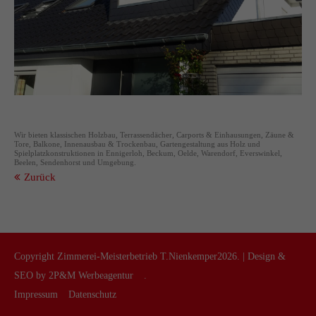
info@yourdomain.com
About us
Lorem ipsum dolor sit amet, consectetuer adipiscing elit.
Aenean commodo ligula eget dolor. Aenean massa. Cum
sociis natoque penatibus et magnis dis parturient montes,
nascetur ridiculus mus. Donec quam felis, ultricies nec.
Wir bieten klassischen Holzbau, Terrassendächer, Carports & Einhausungen, Zäune &
Tore, Balkone, Innenausbau & Trockenbau, Gartengestaltung aus Holz und
Spielplatzkonstruktionen in Ennigerloh, Beckum, Oelde, Warendorf, Everswinkel,
Beelen, Sendenhorst und Umgebung.
Zurück
Copyright Zimmerei-Meisterbetrieb T.Nienkemper2026. | Design &
SEO by
2P&M Werbeagentur
.
Impressum
Datenschutz