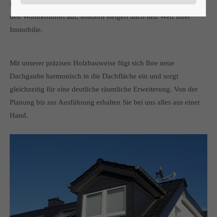
individuell für Ihr Gebäude. Die neue Gaube wertet nicht nur
den Wohnkomfort auf, sondern steigert auch den Wert Ihrer
24h
Immobilie.
/ 365days
Mit unserer präzisen Holzbauweise fügt sich Ihre neue
Dachgaube harmonisch in die Dachfläche ein und sorgt
We offer support for our customers
Mon - Fri 8:00am - 5:00pm
(GMT +1)
gleichzeitig für eine deutliche räumliche Erweiterung. Von der
Planung bis zur Ausführung erhalten Sie bei uns alles aus einer
Get in touch
Hand.
Cybersteel Inc.
376-293 City Road, Suite 600
San Francisco, CA 94102
Have any questions?
+44 1234 567 890
Drop us a line