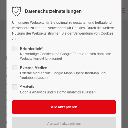
Datenschutzeinstellungen
Login
Um unsere Webseite für Sie optimal zu gestalten und fortlaufend
Benutzername
verbessern zu können, verwenden wir Cookies. Durch die weitere
Nutzung der Webseite stimmen Sie der Verwendung von Cookies
zu.
Erforderlich*
Passwort
Notwendige Cookies und Google Fonts zulassen damit die
Mehr Licht im Winter
Website korrekt funktioniert
Externe Medien
Wohnraumgewinn durch individuelle Dachgauben
Externe Medien wie Google Maps, OpenStreetMap und
Dachgauben sind eine der effektivsten Möglichkeiten,
Youtube zulassen
Anmelden
zusätzlichen Wohnraum zu schaffen und mehr Tageslicht in Ihr
Statistik
Zuhause zu bringen. Gerade im Winter, wenn die Tage kürzer
Google Analytics und Matomo Analytics zulassen
Register
|
Lost your password?
sind, profitieren Sie von einer helleren, freundlicheren
Support
Atmosphäre im Dachgeschoss.
Ob Schleppgaube, Satteldachgaube oder moderne
Lorem ipsum dolor sit amet:
Flachdachgaube – wir planen und fertigen jede Gaube