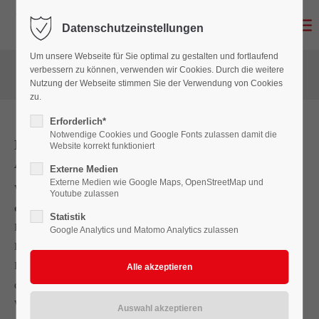
Datenschutzeinstellungen
Login
Um unsere Webseite für Sie optimal zu gestalten und fortlaufend
Benutzername
verbessern zu können, verwenden wir Cookies. Durch die weitere
Nutzung der Webseite stimmen Sie der Verwendung von Cookies
zu.
Erforderlich*
Passwort
Notwendige Cookies und Google Fonts zulassen damit die
Letzter Aufruf: Deine Ausbildung startet im
Website korrekt funktioniert
August
Externe Medien
Externe Medien wie Google Maps, OpenStreetMap und
Während andere noch überlegen, kannst Du schon
Youtube zulassen
Anmelden
durchstarten
Statistik
Die Zeit läuft ⏳
Google Analytics und Matomo Analytics zulassen
Register
|
Lost your password?
Der Ausbildungsstart 2026 rückt näher – und jetzt heißt es:
Support
Letzter Aufruf für Deinen Platz als Zimmerer-Azubi (m/w/d) bei
der Zimmerei Nienkemper in Ennigerloh.
Lorem ipsum dolor sit amet:
Während andere noch nach irgendeinem Job suchen oder nicht