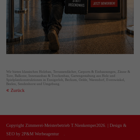
Wir bieten klassischen Holzbau, Terrassendächer, Carports & Einhausungen, Zäune &
Tore, Balkone, Innenausbau & Trockenbau, Gartengestaltung aus Holz und
Spielplatzkonstruktionen in Ennigerloh, Beckum, Oelde, Warendorf, Everswinkel,
Beelen, Sendenhorst und Umgebung.
Zurück
Copyright Zimmerei-Meisterbetrieb T.Nienkemper2026. | Design &
SEO by
2P&M Werbeagentur
.