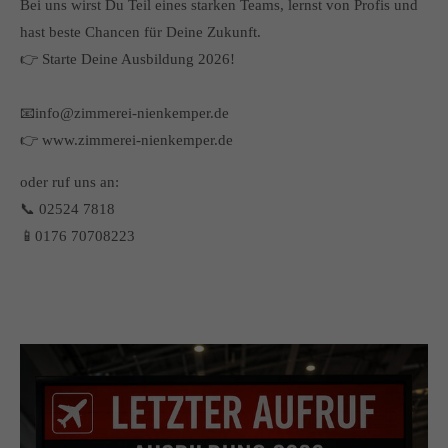
Bei uns wirst Du Teil eines starken Teams, lernst von Profis und
info@yourdomain.com
hast beste Chancen für Deine Zukunft.
About us
👉 Starte Deine Ausbildung 2026!
Lorem ipsum dolor sit amet, consectetuer adipiscing elit.
📧info@zimmerei-nienkemper.de
Aenean commodo ligula eget dolor. Aenean massa. Cum
👉 www.zimmerei-nienkemper.de
sociis natoque penatibus et magnis dis parturient montes,
nascetur ridiculus mus. Donec quam felis, ultricies nec.
oder ruf uns an:
📞 02524 7818
📱0176 70708223