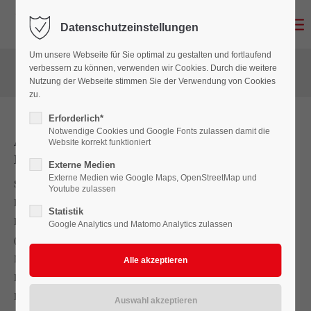
Datenschutzeinstellungen
Login
Um unsere Webseite für Sie optimal zu gestalten und fortlaufend
Benutzername
verbessern zu können, verwenden wir Cookies. Durch die weitere
Nutzung der Webseite stimmen Sie der Verwendung von Cookies
zu.
Erforderlich*
Passwort
Notwendige Cookies und Google Fonts zulassen damit die
Ausbildung zum Zimmermann (m/w/d) 2026 –
Website korrekt funktioniert
Bau Dir Deine Zukunft
Externe Medien
Externe Medien wie Google Maps, OpenStreetMap und
Starte Deine Karriere im Handwerk mit echten Perspektiven
Youtube zulassen
Anmelden
Du willst nicht den ganzen Tag im Büro sitzen und auf einen
Statistik
Bildschirm schauen? Dann ist eine Ausbildung zum Zimmerer
Google Analytics und Matomo Analytics zulassen
Register
|
Lost your password?
(m/w/d) genau das Richtige für Dich. Bei der Zimmerei
Support
Nienkemper arbeitest Du draußen, im Team und mit Deinen
Händen – und siehst jeden Tag, was Du geschafft hast.
Lorem ipsum dolor sit amet:
Du möchtest wissen, welche spannenden Projekte Dich