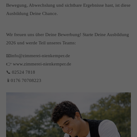
info@yourdomain.com
Bewegung, Abwechslung und sichtbare Ergebnisse hast, ist diese
Ausbildung Deine Chance.
About us
Lorem ipsum dolor sit amet, consectetuer adipiscing elit.
Wir freuen uns über Deine Bewerbung! Starte Deine Ausbildung
Aenean commodo ligula eget dolor. Aenean massa. Cum
2026 und werde Teil unseres Teams:
sociis natoque penatibus et magnis dis parturient montes,
nascetur ridiculus mus. Donec quam felis, ultricies nec.
📧info@zimmerei-nienkemper.de
👉 www.zimmerei-nienkemper.de
📞 02524 7818
📱0176 70708223